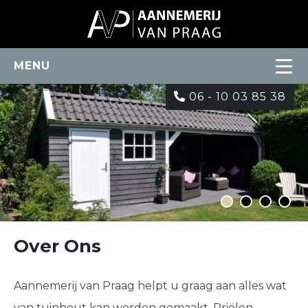
MENU
06 - 10 03 85 38
Over Ons
Aannemerij van Praag helpt u graag aan alles wat
van tuinhout kan worden gemaakt. Priëlen,